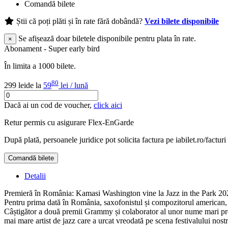
Comandă bilete
Știi că poți plăti și în rate fără dobândă?
Vezi bilete disponibile
Se afișează doar biletele disponibile pentru plata în rate.
×
Abonament - Super early bird
În limita a 1000 bilete.
80
299 lei
de la
59
lei / lună
Dacă ai un cod de voucher,
click aici
Retur permis cu asigurare
Flex-EnGarde
După plată, persoanele juridice pot solicita factura pe iabilet.ro/facturi
Comandă bilete
Detalii
Premieră în România: Kamasi Washington vine la Jazz in the Park 20
Pentru prima dată în România, saxofonistul și compozitorul american, 
Câștigător a două premii Grammy și colaborator al unor nume mari prec
mai mare artist de jazz care a urcat vreodată pe scena festivalului nostr