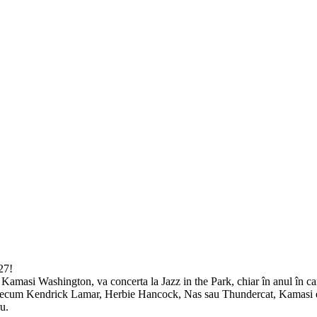
27!
Kamasi Washington, va concerta la Jazz in the Park, chiar în anul în c
um Kendrick Lamar, Herbie Hancock, Nas sau Thundercat, Kamasi este unu
u.