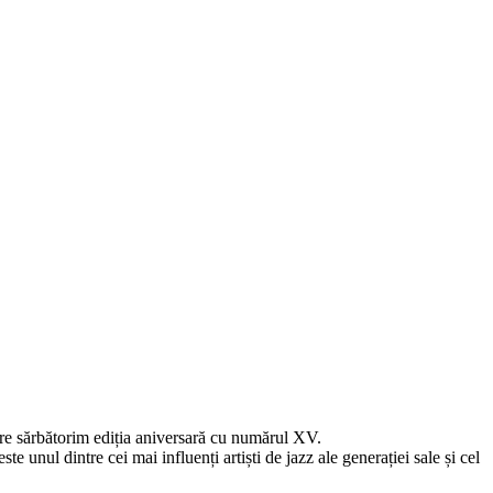
are sărbătorim ediția aniversară cu numărul XV.
l dintre cei mai influenți artiști de jazz ale generației sale și cel